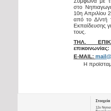
Σύμφωνα με τ
στο Νηπιαγωγε
10η Απριλίου 2
από το Δ/ντή 
Εκπαίδευσης γ
τους.
ΤΗΛ. ΕΠΙΚ
επικοινωνίας: 
Ε-ΜΑΙ
L
:
mail@
Η προϊσταμ
Στοιχεία
12ο Νηπια