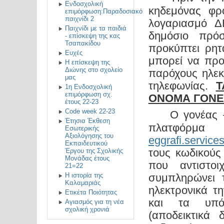
Ενδοσχολική
κηδεμόνας φρο
επιμόρφωση:Παραδοσιακό
παιχνίδι 2
λογαριασμό Δ
Παιχνίδι με τα παιδιά
δημόσιο πρό
- επίσκεψη της κας
Τσαπακίδου
προκύπτει ρητ
Ευχές
μπορεί να πρ
Η επίσκεψη της
Διώνης στο σχολείο
παρόχους ηλεκ
μας
τηλεφωνίας.
Τ
1η Ενδοσχολική
επιμόρφωση σχ.
ΟΝΟΜΑ ΓΟΝΕ
έτους 22-23
Code week 22-23
Ο γονέας 
·
$
Έτησια Έκθεση
πλατφόρ
Εσωτερικής
Αξιολόγησης του
eggrafi.services
Εκπαιδευτικού
τους κωδικούς 
Έργου της Σχολικής
Μονάδας έτους
που αντιστοι
21=22
συμπληρώνει τ
Η ιστορία της
Καλαμαριάς
ηλεκτρονικά τ
Ετικέτα Ποιότητας
και τα υπό
Αγιασμός για τη νέα
σχολική χρονιά
(αποδεικτικά 