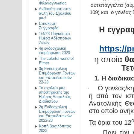
Φιλαναγνωσίας
αυτεπάγγελτα (σύμ
Ανθοφύτευση στην
109) και ο γονέας 
αυλή του Σχολείου
μας!
Επίσκεψη
Η εγγραφ
Συγγραφέα
1/4/23 Παγκόσμια
Ημέρα Αδέσποτων
Ζώων
https://p
4η ενδοσχολική
επιμόρφωση 2023
η οποία
θα
The colorful world of
Elmer
Τε
3η Ενδοσχολική
Επιμόρφωση Γονέων
1. Η διαδικα
και Εκπαιδευτικών
22-23
Ο γονέας/κη
·
$1
Το σχολείο μας
υποστηρικτής της
ή από τον ισ
Ημέρας Ασφαλούς
Διαδικτύου
Ανατολικής Θε
2η Ενδοσχολική
στο οποίο ανήκε
Επιμόρφωση Γονέων
και Εκπαιδευτικών
2022-23
Τα όρια του 12
Κοπή βασιλόπιτας
2023
Πριν την 
·
$