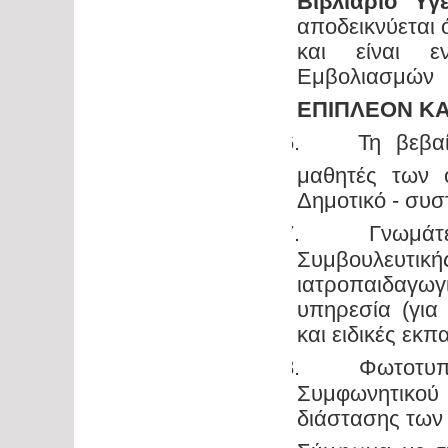
Βιβλιάριο Υγ
αποδεικνύεται 
και είναι ε
Εμβολιασμών
ΕΠΙΠΛΕΟΝ ΚΑ
6.
Τη βεβα
$
μαθητές των 
Δημοτικό - συσ
7.
Γνωμάτ
$
Συμβουλευτικής
ιατροπαιδαγω
υπηρεσία (για
και ειδικές εκπ
8.
Φωτοτυπ
$
Συμφωνητικού 
διάστασης των