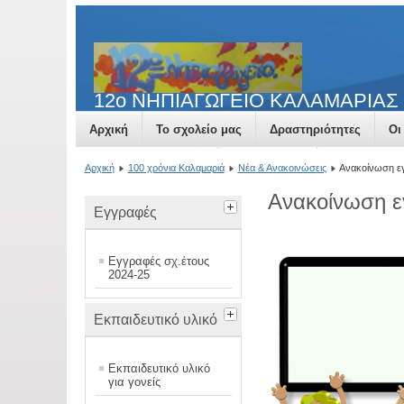
12o NΗΠΙΑΓΩΓΕΙΟ ΚΑΛΑΜΑΡΙΑΣ
Αρχική
Το σχολείο μας
Δραστηριότητες
Οι
Νέα & Ανακοινώσεις
Επικοινωνία
Δανειστική β
Αρχική
100 χρόνια Καλαμαριά
Νέα & Ανακοινώσεις
Ανακοίνωση εγ
Ανακοίνωση ε
Εγγραφές
Εγγραφές σχ.έτους
2024-25
Εκπαιδευτικό υλικό
Εκπαιδευτικό υλικό
για γονείς