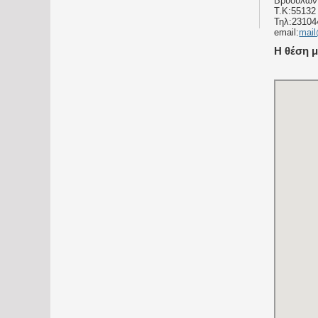
Βρυούλων
Τ.Κ:55132
Τηλ:23104
email:
mail
Η θέση 