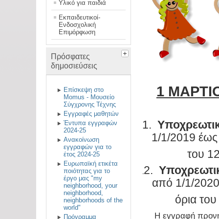
Υλικό για παιδιά
Εκπαιδευτικοί-
Ενδοσχολική
Επιμόρφωση
Πρόσφατες
δημοσιεύσεις
1 ΜΑΡΤΙΟ
Επίσκεψη στο
Momus - Μουσείο
Σύγχρονης Τέχνης
Εγγραφές μαθητών
1.
Υποχρεωτι
Έντυπα εγγραφών
$
2024-25
1/1/2019 έως
Ανακοίνωση
εγγραφών για το
του 1
έτος 2024-25
Ευρωπαϊκή ετικέτα
2.
Υποχρεωτι
1
ποιότητας για το
έργο μας "my
από 1/1/2020
neighborhood, your
neighborhood,
όρια του
neighborhoods of the
world"
Η εγγραφή πρoνη
Πρόγραμμα