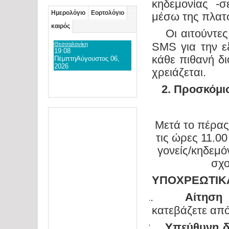
κηδεμονίας -
Ημερολόγιο
Εορτολόγιο
μέσω της πλατφό
καιρός
Οι αιτούντε
·
$
SMS για την εξ
Θεσσαλονίκη
19:08
κάθε πιθανή δ
Πέμπτη
Αύγουστος 06,
2026
χρειάζεται.
2. Προσκόμι
Μετά το πέρας
τις ώρες 11.00
γονείς/κηδεμ
σχο
ΥΠΟΧΡΕΩΤΙΚΑ
1.
Αίτηση
$
κατεβάζετε από
2.
Υπεύθυνη δ
$