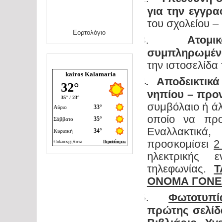
για την εγγρ
του σχολείου 
Εορτολόγιο
3.
Ατομι
$
συμπληρωμέν
την ιστοσελίδα 
kairos Kalamaria
4.
Αποδεικτικά
$
νηπίου – προ
συμβόλαιο ή ά
οποίο να προ
Εναλλα
προσκομίσει
2
ηλεκτρικής 
τηλεφωνίας.
Τ
ΟΝΟΜΑ ΓΟΝ
5.
Φωτοτυπ
$
πρώτης σελίδα