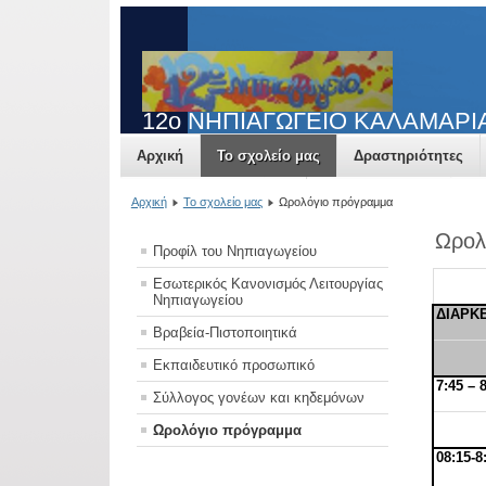
12o NΗΠΙΑΓΩΓΕΙΟ ΚΑΛΑΜΑΡΙ
Αρχική
Το σχολείο μας
Δραστηριότητες
Δανειστική βιβλιοθήκη
Εγγραφές σχ.έτους 2023
Αρχική
Το σχολείο μας
Ωρολόγιο πρόγραμμα
Ωρολ
Προφίλ του Νηπιαγωγείου
Εσωτερικός Κανονισμός Λειτουργίας
Νηπιαγωγείου
ΔΙΑΡΚ
Βραβεία-Πιστοποιητικά
Εκπαιδευτικό προσωπικό
7:45 – 
Σύλλογος γονέων και κηδεμόνων
Ωρολόγιο πρόγραμμα
08:15-8