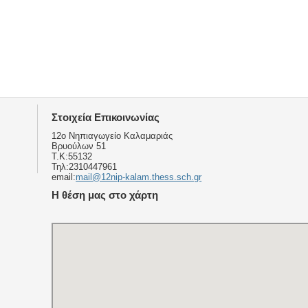
Στοιχεία Επικοινωνίας
12ο Νηπιαγωγείο Καλαμαριάς
Βρυούλων 51
Τ.Κ:55132
Τηλ:2310447961
email:
mail@12nip-kalam.thess.sch.gr
Η θέση μας στο χάρτη