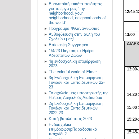
Ευρωπαϊκή ετικέτα ποιότητας
για το έργο μας "my
12:45-1
neighborhood, your
neighborhood, neighborhoods of
the world"
Πρόγραμμα Φιλαναγνωσίας
Ανθοφύτευση στην αυλή του
13:00
Σχολείου μας!
ΔΙΑΡΚ
Επίσκεψη Συγγραφέα
1/4/23 Παγκόσμια Ημέρα
Αδέσποτων Ζώων
4η ενδοσχολική επιμόρφωση
2023
13:00-
The colorful world of Elmer
3η Ενδοσχολική Επιμόρφωση
Γονέων και Εκπαιδευτικών 22-
23
Το σχολείο μας υποστηρικτής της
14:20-
Ημέρας Ασφαλούς Διαδικτύου
2η Ενδοσχολική Επιμόρφωση
15:00-
Γονέων και Εκπαιδευτικών
2022-23
Κοπή βασιλόπιτας 2023
15:20-
Ενδοσχολική
επιμόρφωση:Παραδοσιακό
15:45-
παιχνίδι 2