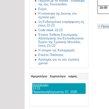
Παιχνίδι με τα παιδιά - επίσκεψη
της κας Τσαπακίδου
16:00
Ευχές
Η επίσκεψη της Διώνης στο
σχολείο μας
1η Ενδοσχολική επιμόρφωση σχ.
έτους 22-23
< Προη
Code week 22-23
Έτησια Έκθεση Εσωτερικής
Αξιολόγησης του Εκπαιδευτικού
Έργου της Σχολικής Μονάδας
έτους 21=22
Η ιστορία της Καλαμαριάς
Ετικέτα Ποιότητας
Αγιασμός για τη νέα σχολική
χρονιά
Ημερολόγιο
Εορτολόγιο
καιρός
Θεσσαλονίκη
13:21
Παρασκευή
Αύγουστος 07, 2026